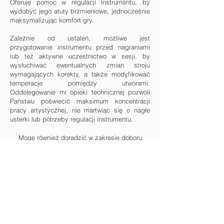
Oferuję pomoc w regulacji instrumentu, by
wydobyć jego atuty brzmieniowe, jednocześnie
maksymalizując komfort gry.
Zależnie od ustaleń, możliwe jest
pr
zygo
towanie instru
mentu przed nagraniami
lub też
aktywne uczestnictwo w sesji, by
wysłuchiwać ewentual
nych zmi
an stroju
wymagających korekty, a także modyfikować
temperacje pomiędzy utworami.
Oddeleg
owanie mi opieki technicznej pozwoli
Państwu
pośw
iecić maksimum koncentracji
pracy artystycznej, nie martwiąc się o nagłe
usterki lub potrzeby regulacji instrumentu.
​Mogę również doradzić w zakresie doboru
temperacji do danego repertuaru.
Być może uznacie Państwo również
Konwerter
temperacji
za użyteczne narzędzie.